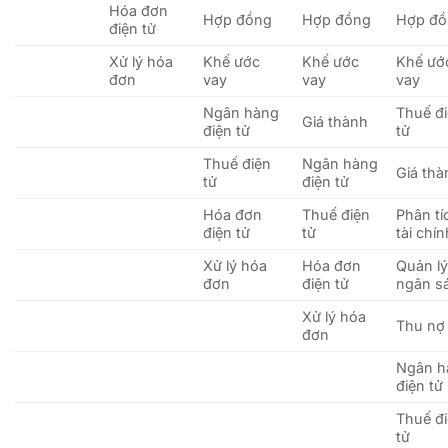
Hóa đơn
Hợp đồng
Hợp đồng
Hợp đồ
điện tử
Xử lý hóa
Khế ước
Khế ước
Khế ướ
đơn
vay
vay
vay
Ngân hàng
Thuế đ
Giá thành
điện tử
tử
Thuế điện
Ngân hàng
Giá thà
tử
điện tử
Hóa đơn
Thuế điện
Phân tí
điện tử
tử
tài chín
Xử lý hóa
Hóa đơn
Quản l
đơn
điện tử
ngân s
Xử lý hóa
Thu nợ
đơn
Ngân h
điện tử
Thuế đ
tử