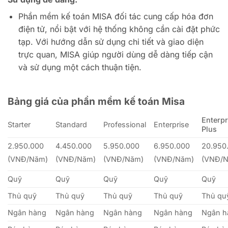
Phần mềm kế toán MISA đối tác cung cấp hóa đơn
điện tử, nổi bật với hệ thống không cần cài đặt phức
tạp. Với hướng dẫn sử dụng chi tiết và giao diện
trực quan, MISA giúp người dùng dễ dàng tiếp cận
và sử dụng một cách thuận tiện.
Bảng giá của phần mềm kế toán Misa
Enterpr
Starter
Standard
Professional
Enterprise
Plus
2.950.000
4.450.000
5.950.000
6.950.000
20.950
(VNĐ/Năm)
(VNĐ/Năm)
(VNĐ/Năm)
(VNĐ/Năm)
(VNĐ/
Quỹ
Quỹ
Quỹ
Quỹ
Quỹ
Thủ quỹ
Thủ quỹ
Thủ quỹ
Thủ quỹ
Thủ qu
Ngân hàng
Ngân hàng
Ngân hàng
Ngân hàng
Ngân h