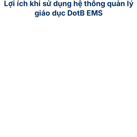
Lợi ích khi sử dụng hệ thống quản lý
giáo dục DotB EMS
Ban Giám
Hiệu / Lãnh
Đạo
Tối ưu hóa quản
lý.
Ra quyết định
chính xác với
báo cáo chi tiết.