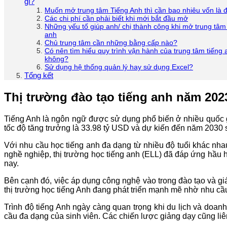
gì?
Muốn mở trung tâm Tiếng Anh thì cần bao nhiêu vốn là 
Các chi phí cần phải biết khi mới bắt đầu mở
Những yếu tố giúp anh/ chị thành công khi mở trung tâm
anh
Chủ trung tâm cần những bằng cấp nào?
Có nên tìm hiểu quy trình vận hành của trung tâm tiếng 
không?
Sử dụng hệ thống quản lý hay sử dụng Excel?
Tổng kết
Thị trường đào tạo tiếng anh năm 202
Tiếng Anh là ngôn ngữ được sử dụng phổ biến ở nhiều quốc g
tốc độ tăng trưởng là 33.98 tỷ USD và dự kiến đến năm 2030 
Với nhu cầu học tiếng anh đa dạng từ nhiều độ tuổi khác nha
nghề nghiệp, thị trường học tiếng anh (ELL) đã đáp ứng hầu 
nay.
Bên cạnh đó, việc áp dụng công nghệ vào trong đào tạo và giá
thị trường học tiếng Anh đang phát triển mạnh mẽ nhờ nhu cầu
Trình độ tiếng Anh ngày càng quan trọng khi du lịch và doan
cầu đa dạng của sinh viên. Các chiến lược giảng dạy cũng liên