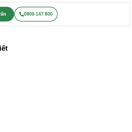
vấn
0909 147 800
iết