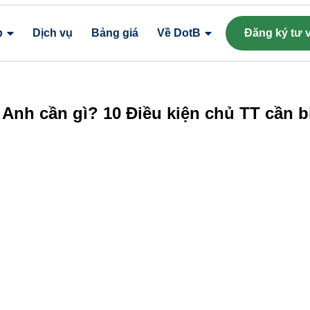
p
Dịch vụ
Bảng giá
Về DotB
Đăng ký tư 
 Anh cần gì? 10 Điều kiện chủ TT cần b