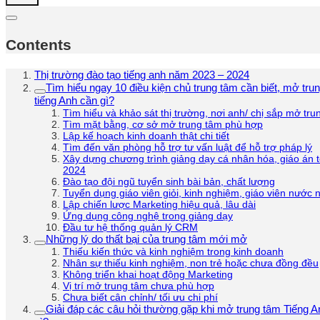
Contents
Thị trường đào tạo tiếng anh năm 2023 – 2024
Tìm hiểu ngay 10 điều kiện chủ trung tâm cần biết, mở tru
tiếng Anh cần gì?
Tìm hiểu và khảo sát thị trường, nơi anh/ chị sắp mở tru
Tìm mặt bằng, cơ sở mở trung tâm phù hợp
Lập kế hoạch kinh doanh thật chi tiết
Tìm đến văn phòng hỗ trợ tư vấn luật để hỗ trợ pháp lý
Xây dựng chương trình giảng dạy cá nhân hóa, giáo án t
2024
Đào tạo đội ngũ tuyển sinh bài bản, chất lượng
Tuyển dụng giáo viên giỏi, kinh nghiệm, giáo viên nước 
Lập chiến lược Marketing hiệu quả, lâu dài
Ứng dụng công nghệ trong giảng dạy
Đầu tư hệ thống quản lý CRM
Những lý do thất bại của trung tâm mới mở
Thiếu kiến thức và kinh nghiệm trong kinh doanh
Nhân sự thiếu kinh nghiệm, non trẻ hoặc chưa đồng đều
Không triển khai hoạt động Marketing
Vị trí mở trung tâm chưa phù hợp
Chưa biết cân chỉnh/ tối ưu chi phí
Giải đáp các câu hỏi thường gặp khi mở trung tâm Tiếng A