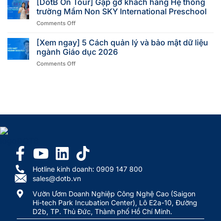
[DotB On Tour] Gặp gỡ khách hàng Hệ thống
trường Mầm Non SKY International Preschool
Comments Off
[Xem ngay] 5 Cách quản lý và bảo mật dữ liệu
ngành Giáo dục 2026
Comments Off
Hotline kinh doanh: 0909 147 800
sales@dotb.vn
Vườn Ươm Doanh Nghiệp Công Nghệ Cao (Saigon
Hi-tech Park Incubation Center), Lô E2a-10, Đường
D2b, TP. Thủ Đức, Thành phố Hồ Chí Minh.