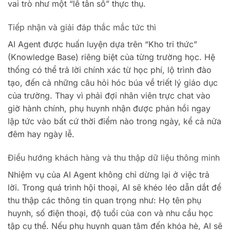
vai trò như một “lễ tân số” thực thụ.
Tiếp nhận và giải đáp thắc mắc tức thì
AI Agent được huấn luyện dựa trên “Kho tri thức”
(Knowledge Base) riêng biệt của từng trường học. Hệ
thống có thể trả lời chính xác từ học phí, lộ trình đào
tạo, đến cả những câu hỏi hóc búa về triết lý giáo dục
của trường. Thay vì phải đợi nhân viên trực chat vào
giờ hành chính, phụ huynh nhận được phản hồi ngay
lập tức vào bất cứ thời điểm nào trong ngày, kể cả nửa
đêm hay ngày lễ.
Điều hướng khách hàng và thu thập dữ liệu thông minh
Nhiệm vụ của AI Agent không chỉ dừng lại ở việc trả
lời. Trong quá trình hội thoại, AI sẽ khéo léo dẫn dắt để
thu thập các thông tin quan trọng như: Họ tên phụ
huynh, số điện thoại, độ tuổi của con và nhu cầu học
tập cụ thể. Nếu phụ huynh quan tâm đến khóa hè, AI sẽ