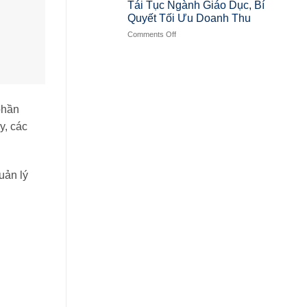
Tái Tục Ngành Giáo Dục, Bí
Quyết Tối Ưu Doanh Thu
Comments Off
phần
y, các
quản lý