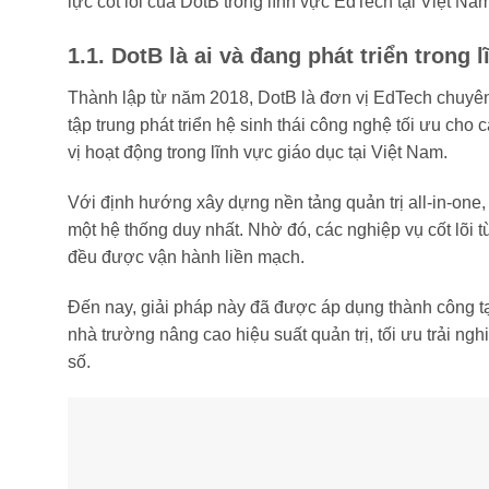
lực cốt lõi của DotB trong lĩnh vực EdTech tại Việt Na
1.1. DotB là ai và đang phát triển trong 
Thành lập từ năm 2018, DotB là đơn vị EdTech chuyên
tập trung phát triển hệ sinh thái công nghệ tối ưu cho
vị hoạt động trong lĩnh vực giáo dục tại Việt Nam.
Với định hướng xây dựng nền tảng quản trị all-in-one,
một hệ thống duy nhất. Nhờ đó, các nghiệp vụ cốt lõi t
đều được vận hành liền mạch.
Đến nay, giải pháp này đã được áp dụng thành công tại
nhà trường nâng cao hiệu suất quản trị, tối ưu trải n
số.