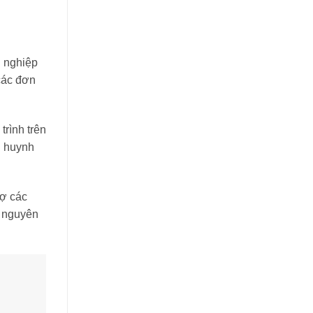
h nghiệp
 các đơn
trình trên
ụ huynh
rợ các
ỷ nguyên