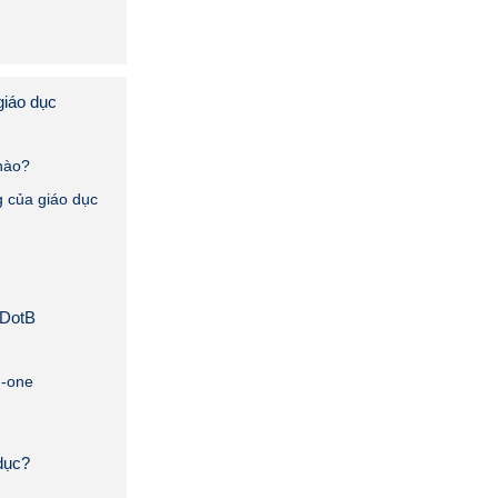
giáo dục
 nào?
g của giáo dục
 DotB
n-one
dục?