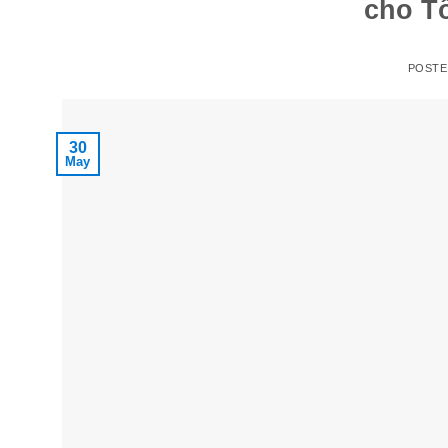
cho T
POST
30
May