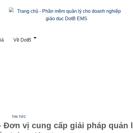
iá
Về DotB
TIN TỨC
– Đơn vị cung cấp giải pháp quản 