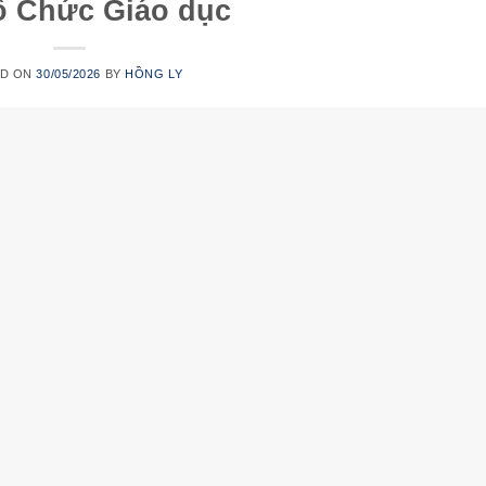
ổ Chức Giáo dục
ED ON
30/05/2026
BY
HỒNG LY