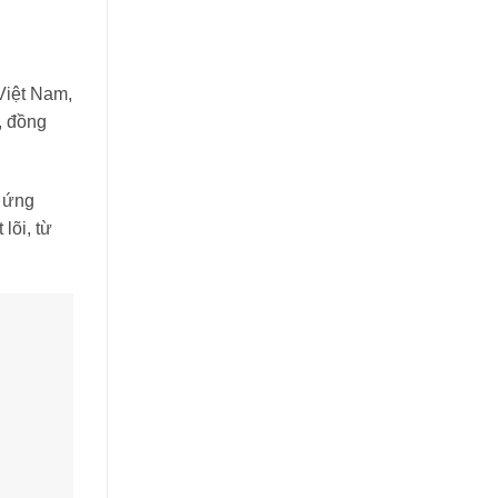
Việt Nam,
, đồng
h ứng
lõi, từ