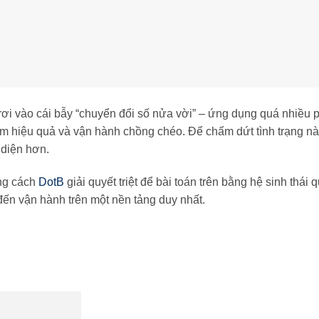
rơi vào cái bẫy “chuyển đổi số nửa vời” – ứng dụng quá nhiều 
ém hiệu quả và vận hành chồng chéo. Để chấm dứt tình trạng nà
 diện hơn.
ng cách
DotB
giải quyết triệt để bài toán trên bằng hệ sinh thái 
h đến vận hành trên một nền tảng duy nhất.