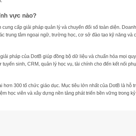
m.
lĩnh vực nào?
 cung cấp giải pháp quản lý và chuyển đổi số toàn diện. Doan
 các trung tâm ngoại ngữ, trường học, cơ sở đào tạo kỹ năng và
 giải pháp của DotB giúp đồng bộ dữ liệu và chuẩn hóa mọi quy 
ừ tuyển sinh, CRM, quản lý học vụ, tài chính cho đến kết nối ph
 hơn 300 tổ chức giáo dục. Mục tiêu lớn nhất của DotB là hỗ t
ghiệm học viên và xây dựng nền tảng phát triển bền vững trong k