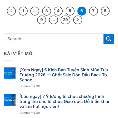
1
…
3
4
5
6
7
8
9
…
29
BÀI VIẾT MỚI
[Xem Ngay] 5 Kịch Bản Tuyển Sinh Mùa Tựu
Trường 2026 — Chốt Sale Đón Đầu Back To
School
Comments Off
[Lưu ngay] 7 Ý tưởng tổ chức chương trình
trung thu cho tổ chức Giáo dục: Dễ triển khai
và thu hút học viên!
Comments Off