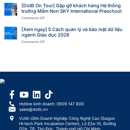
[DotB On Tour] Gặp gỡ khách hàng Hệ thống
trường Mầm Non SKY International Preschool
Comments Off
[Xem ngay] 5 Cách quản lý và bảo mật dữ liệu
ngành Giáo dục 2026
Comments Off
Hotline kinh doanh: 0909 147 800
sales@dotb.vn
Vườn Ươm Doanh Nghiệp Công Nghệ Cao (Saigon
Hi-tech Park Incubation Center), Lô E2a-10, Đường
D2b, TP. Thủ Đức, Thành phố Hồ Chí Minh.