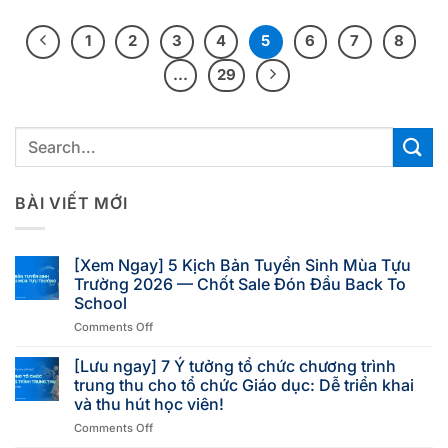
1
2
3
4
5
6
7
8
…
29
BÀI VIẾT MỚI
[Xem Ngay] 5 Kịch Bản Tuyển Sinh Mùa Tựu
Trường 2026 — Chốt Sale Đón Đầu Back To
School
Comments Off
[Lưu ngay] 7 Ý tưởng tổ chức chương trình
trung thu cho tổ chức Giáo dục: Dễ triển khai
và thu hút học viên!
Comments Off