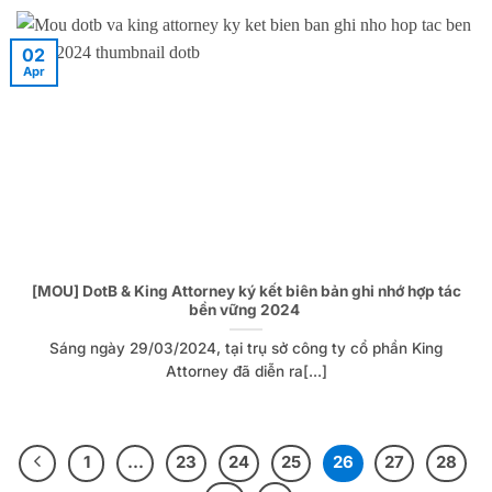
02
Apr
[MOU] DotB & King Attorney ký kết biên bản ghi nhớ hợp tác
bền vững 2024
Sáng ngày 29/03/2024, tại trụ sở công ty cổ phần King
Attorney đã diễn ra[...]
1
…
23
24
25
26
27
28