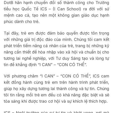
DotB hân hạnh chuyển đổi số thành công cho Trường
tiểu học Quốc Tế ICS – (I Can School) ra đời với sứ
mệnh cao cả, tạo nên một không gian giáo dục hạnh
phúc dành cho trẻ.
Tại đây, trẻ em được đảm bảo quyền được tôn trọng
với những giá trị độc đáo của mình. Chúng tôi cam kết
phát triển tiềm năng cá nhân của trẻ, trang bị những kỹ
năng cần thiết để hòa nhập vào xã hội và chuẩn bị cho
tương lai nghề nghiệp, với Tư duy Sáng tạo và lòng tự
tin để khẳng định “I CAN” – “CON CÓ THỂ”.
Với phương châm “I CAN” – “CON CÓ THỂ”, ICS cam
kết đồng hành cùng trẻ em trên hành trình phát triển,
giúp họ xây dựng tương lai thành công và tự tin. Chúng
tôi tin rằng mỗi trẻ em đều có khả năng đặc biệt và sẽ
tỏa sáng khi được trao cơ hội và sự khích lệ thích hợp.
ICS – Ngôi trường của sự tự tin và khát vọng, nơi mà