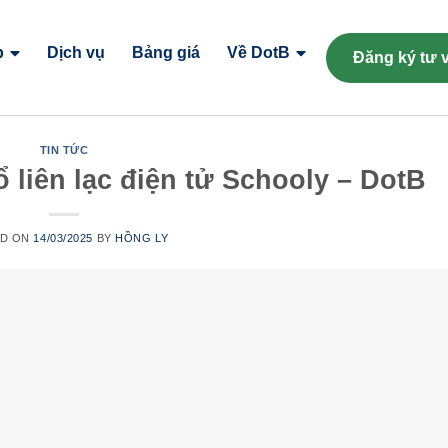
p
Dịch vụ
Bảng giá
Về DotB
Đăng ký tư 
TIN TỨC
 liên lạc điện tử Schooly – DotB
ED ON
14/03/2025
BY
HỒNG LY