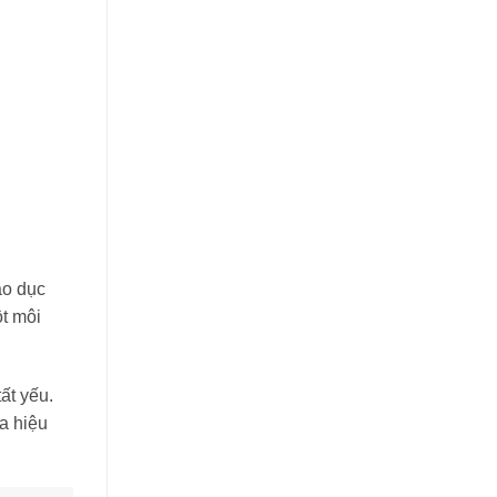
áo dục
ột môi
ất yếu.
a hiệu