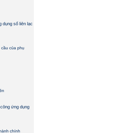
 dụng sổ liên lạc
u cầu của phụ
g
iên
 công ứng dụng
 hành chính