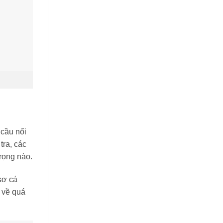
 cầu nối
tra, các
rọng nào.
sơ cá
ể về quá