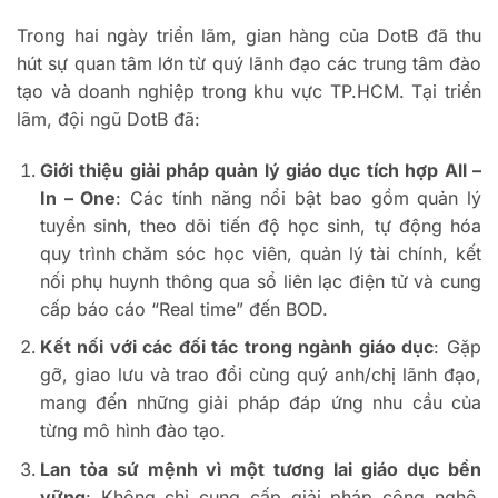
Trong hai ngày triển lãm, gian hàng của DotB đã thu
hút sự quan tâm lớn từ quý lãnh đạo các trung tâm đào
tạo và doanh nghiệp trong khu vực TP.HCM.
Tại triển
lãm, đội ngũ DotB đã:
Giới thiệu giải pháp quản lý giáo dục tích hợp All –
In – One
: Các tính năng nổi bật bao gồm quản lý
tuyển sinh, theo dõi tiến độ học sinh, tự động hóa
quy trình chăm sóc học viên, quản lý tài chính, kết
nối phụ huynh thông qua sổ liên lạc điện tử và cung
cấp báo cáo “Real time” đến BOD.
Kết nối với các đối tác trong ngành giáo dục
: Gặp
gỡ, giao lưu và trao đổi cùng quý anh/chị lãnh đạo,
mang đến những giải pháp đáp ứng nhu cầu của
từng mô hình đào tạo.
Lan tỏa sứ mệnh vì một tương lai giáo dục bền
vững
: Không chỉ cung cấp giải pháp công nghệ,