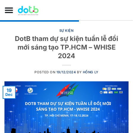
SỰ KIỆN
DotB tham dự sự kiện tuần lễ đổi
mới sáng tạo TP.HCM – WHISE
2024
POSTED ON
19/12/2024
BY
HỒNG LY
19
Dec