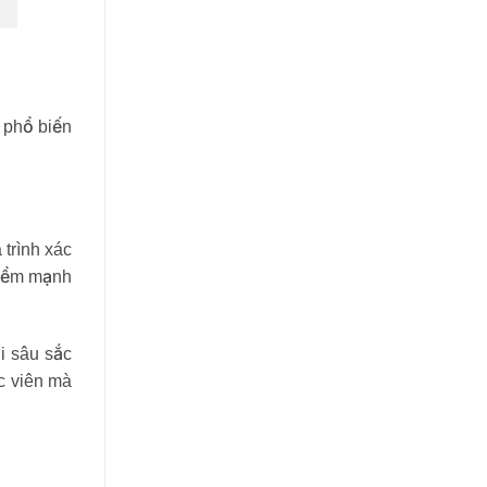
 phổ biến
 trình xác
 điểm mạnh
i sâu sắc
c viên mà