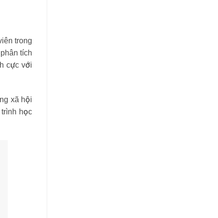
iên trong
 phân tích
ch cực với
ông xã hội
 trình học