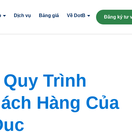
p
Dịch vụ
Bảng giá
Về DotB
Đăng ký tư 
 Quy Trình
ách Hàng Của
Dục