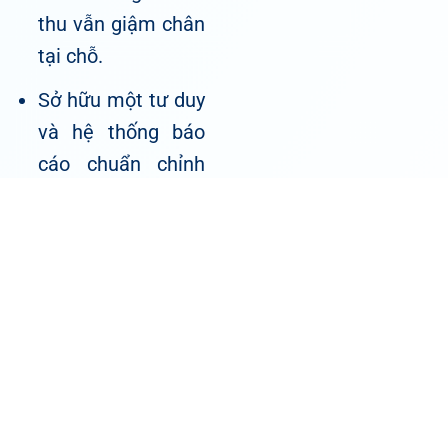
thu vẫn giậm chân
tại chỗ.
Sở hữu một tư duy
và hệ thống báo
cáo chuẩn chỉnh
giúp bạn liên kết
chặt chẽ 3 trụ cột:
Marketing/Tuyển
sinh – Vận hành –
Tài chính. Số liệu
minh bạch giúp
giảm tải 80% thời
gian họp hành vô